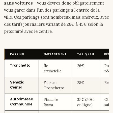
sans voitures
– vous devrez donc obligatoirement
vous garer dans l’un des parkings à l’entrée de la
ville. Ces parkings sont nombreux mais onéreux, avec
des tarifs journaliers variant de 26€ à 45€ selon la
proximité avec le centre.
PARKING
EMPLACEMENT
TARIF/24H
RÉSE
Tronchetto
Île
26€
Poss
artificielle
rédu
Venezia
Face au
28€
Rec
Center
Tronchetto
Autorimessa
Piazzale
35€ (30€
Obli
Communale
Roma
en ligne)
sais