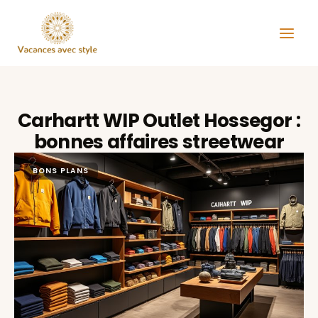
Aller
au
contenu
Carhartt WIP Outlet Hossegor :
bonnes affaires streetwear
BONS PLANS